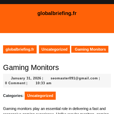
Skip
to
globalbriefing.fr
content
Skip
Open
to
Button
content
globalbriefing.fr
Uncategorized
Gaming Monitors
Gaming Monitors
January
seomast
January 31, 2026
seomaster091@gmail.com
|
|
31,
0 Comment
10:33 am
|
2026
Categories:
Uncategorized
Gaming monitors play an essential role in delivering a fast and