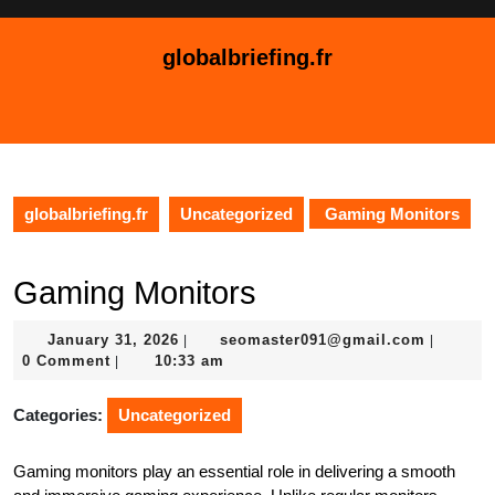
Skip
to
globalbriefing.fr
content
Skip
Open
to
Button
content
globalbriefing.fr
Uncategorized
Gaming Monitors
Gaming Monitors
January
seomast
January 31, 2026
seomaster091@gmail.com
|
|
31,
0 Comment
10:33 am
|
2026
Categories:
Uncategorized
Gaming monitors play an essential role in delivering a smooth